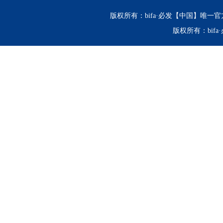
版权所有：bifa·必发【中国】唯一
版权所有：bi