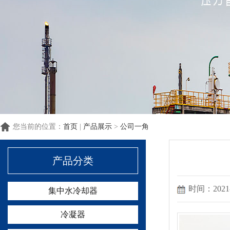
1
1
您当前的位置：
首页
|
产品展示
>
公司一角
产品分类
时间：
2021
集中水冷却器
冷凝器